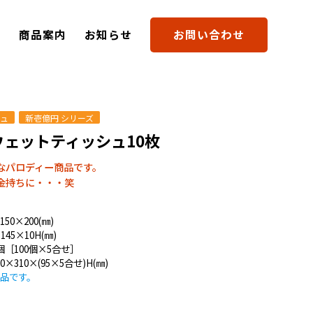
要
商品案内
お知らせ
お問い合わせ
シュ
新壱億円 シリーズ
ウェットティッシュ10枚
なパロディー商品です。
金持ちに・・・笑
0×200(㎜)
45×10H(㎜)
個［100個×5合せ］
×310×(95×5合せ)H(㎜)
品です。