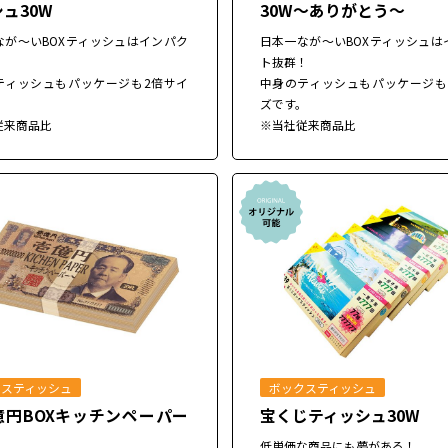
ュ30W
30W～ありがとう～
なが～いBOXティッシュはインパク
日本一なが～いBOXティッシュは
！
ト抜群！
ティッシュもパッケージも2倍サイ
中身のティッシュもパッケージも
。
ズです。
従来商品比
※当社従来商品比
クスティッシュ
ボックスティッシュ
億円BOXキッチンペーパー
宝くじティッシュ30W
低単価な商品にも夢がある！