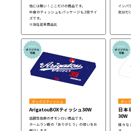
他には無い！ここだけの商品です。
インパ
中身のティッシュもパッケージも2倍サイ
気分だ
ズです。
※当社従来商品比
ボックスティッシュ
ボッ
ArigatouBOXティッシュ30W
日本
30W
話題性抜群のオモシロい商品です。
ホームラン級の「ありがとう」の想いをお
様々な
届けします。
す。