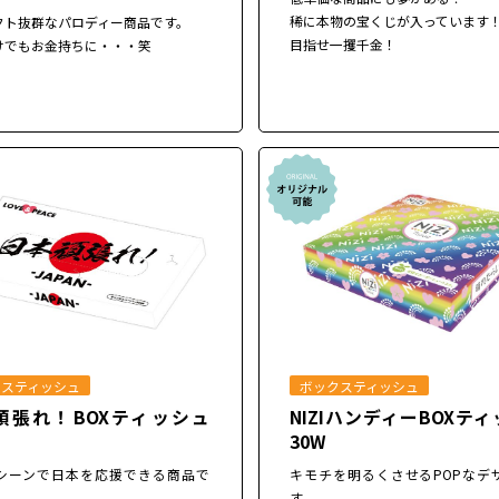
稀に本物の宝くじが入っています
クト抜群なパロディー商品です。
目指せ一攫千金！
けでもお金持ちに・・・笑
クスティッシュ
ボックスティッシュ
頑張れ！BOXティッシュ
NIZIハンディーBOXテ
30W
シーンで日本を応援できる商品で
キモチを明るくさせるPOPなデ
す。