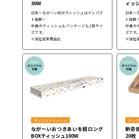
30W
ィッシ
日本一なが～いBOXティッシュはインパク
日本一
ト抜群！
ト抜群
中身のティッシュもパッケージも2倍サイ
中身の
ズです。
ズです
※当社従来商品比
※当社
ボックスティッシュ
ボッ
なが～いおつきあいを超ロング
新壱
BOXティッシュ100W
20枚