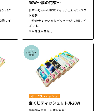
30W～夢の花束～
インパク
日本一なが～いBOXティッシュはインパク
ト抜群！
2倍サイ
中身のティッシュもパッケージも2倍サイ
ズです。
※当社従来商品比
ボックスティッシュ
宝くじティッシュリトル20W
低単価な商品にも夢がある！