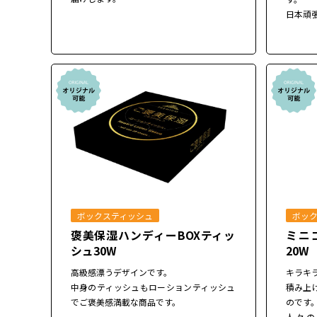
日本頑
ボックスティッシュ
ボッ
褒美保湿ハンディーBOXティッ
ミニ
シュ30W
20W
高級感漂うデザインです。
キラキ
中身のティッシュもローションティッシュ
積み上
でご褒美感満載な商品です。
のです
人々の