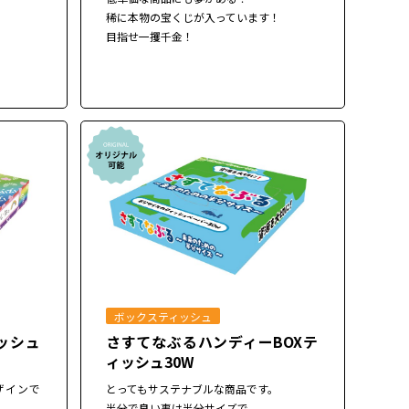
！
稀に本物の宝くじが入っています！
目指せ一攫千金！
ボックスティッシュ
ィッシュ
さすてなぶるハンディーBOXテ
ィッシュ30W
ザインで
とってもサステナブルな商品です。
半分で良い事は半分サイズで。