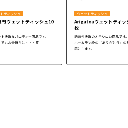
ットティッシュ
ウェットティッシュ
億円ウェットティッシュ10
Arigatouウェットティッ
枚
クト抜群なパロディー商品です。
話題性抜群のオモシロい商品です
けでもお金持ちに・・・笑
ホームラン級の「ありがとう」の
届けします。