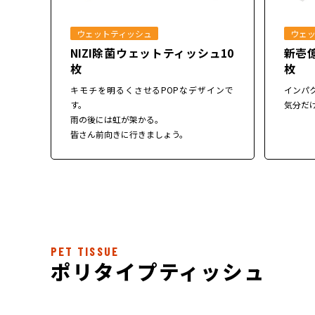
ウェットティッシュ
ウェ
NIZI除菌ウェットティッシュ10
新壱
枚
枚
キモチを明るくさせるPOPなデザインで
インパ
す。
気分だ
雨の後には虹が架かる。
皆さん前向きに行きましょう。
PET TISSUE
ポリタイプティッシュ