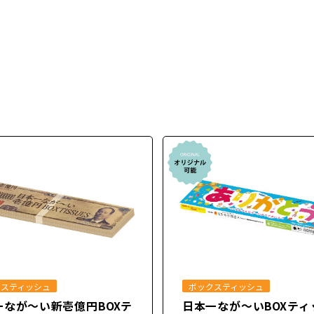
クスティッシュ
ボックスティッシュ
一なが～い新壱億円BOXテ
日本一なが～いBOXティ